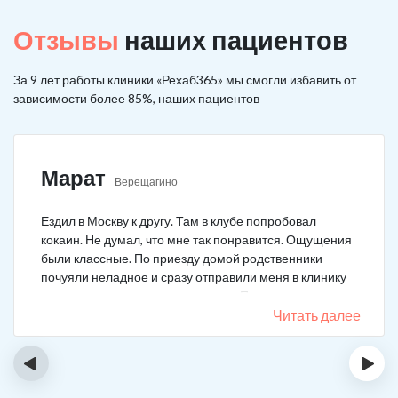
Отзывы
наших пациентов
За 9 лет работы клиники «Рехаб365» мы смогли избавить от
зависимости более 85%, наших пациентов
Марат
Верещагино
Ездил в Москву к другу. Там в клубе попробовал
кокаин. Не думал, что мне так понравится. Ощущения
были классные. По приезду домой родственники
почуяли неладное и сразу отправили меня в клинику
после того как я им все рассказал. Прошел курс
лечения, но мысли о коксе не прошли. Сейчас хожу на
Читать далее
курсы анонимных наркоманов, делаю все, чтобы
снова не начать.
‹
›