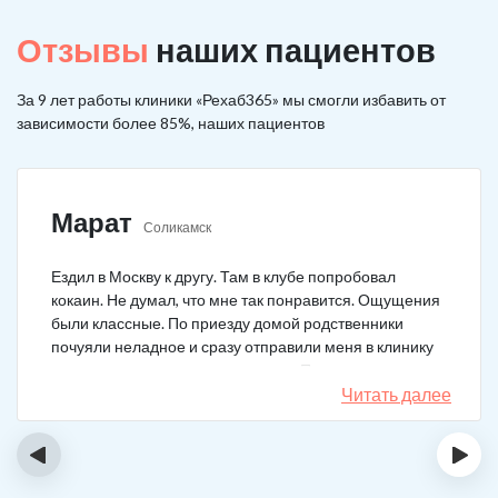
Отзывы
наших пациентов
За 9 лет работы клиники «Рехаб365» мы смогли избавить от
зависимости более 85%, наших пациентов
Марат
Соликамск
Ездил в Москву к другу. Там в клубе попробовал
кокаин. Не думал, что мне так понравится. Ощущения
были классные. По приезду домой родственники
почуяли неладное и сразу отправили меня в клинику
после того как я им все рассказал. Прошел курс
лечения, но мысли о коксе не прошли. Сейчас хожу на
Читать далее
курсы анонимных наркоманов, делаю все, чтобы
снова не начать.
‹
›