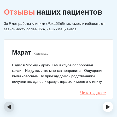
Отзывы
наших пациентов
За 9 лет работы клиники «Рехаб365» мы смогли избавить от
зависимости более 85%, наших пациентов
Марат
Кудымкар
Ездил в Москву к другу. Там в клубе попробовал
кокаин. Не думал, что мне так понравится. Ощущения
были классные. По приезду домой родственники
почуяли неладное и сразу отправили меня в клинику
после того как я им все рассказал. Прошел курс
лечения, но мысли о коксе не прошли. Сейчас хожу на
Читать далее
курсы анонимных наркоманов, делаю все, чтобы
снова не начать.
‹
›