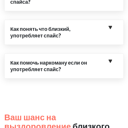
спайса?
Как понять что близкий,
употребляет спайс?
Как помочь наркоману если он
употребляет спайс?
Ваш шанс на
выздоровление
близкого