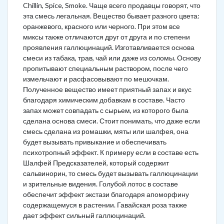
Chillin, Spice, Smoke. Чаще всего продавцы говорят, что
эта смесь легальная. Вещество бывает разного цвета:
оранжевого, красного или черного. При этом все
миксы также отличаются друг от друга и по степени
проявления галлюцинаций. Изготавливается основа
смеси из табака, трав, чай или даже из соломы. Основу
пропитывают специальным раствором, после чего
измельчают и расфасовывают по мешочкам.
Полученное вещество имеет приятный запах и вкус
благодаря химическим добавкам в составе. Часто
запах может совпадать с сырьем, из которого была
сделана основа смеси. Стоит понимать, что даже если
смесь сделана из ромашки, мяты или шалфея, она
будет вызывать привыкание и обеспечивать
психотропный эффект. К примеру если в составе есть
Шалфей Предсказателей, который содержит
сальвинорин, то смесь будет вызывать галлюцинации
и зрительные видения. Голубой лотос в составе
обеспечит эффект экстази благодаря апоморфину
содержащемуся в растении. Гавайская роза также
дает эффект сильный галлюцинаций.