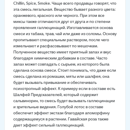
Chillin, Spice, Smoke. Чаще всего продавцы говорят, что
эта смесь легальная. Вещество бывает разного цвета:
оранжевого, красного или черного. При этом все
миксы также отличаются друг от друга и по степени
проявления галлюцинаций. Изготавливается основа
смеси из табака, трав, чай или даже из соломы. Основу
пропитывают специальным раствором, после чего
измельчают и расфасовывают по мешочкам.
Полученное вещество имеет приятный запах и вкус
благодаря химическим добавкам в составе. Часто
запах может совпадать с сырьем, из которого была
сделана основа смеси. Стоит понимать, что даже если
смесь сделана из ромашки, мяты или шалфея, она
будет вызывать привыкание и обеспечивать
психотропный эффект. К примеру если в составе есть
Шалфей Предсказателей, который содержит
сальвинорин, то смесь будет вызывать галлюцинации
и зрительные видения. Голубой лотос в составе
обеспечит эффект экстази благодаря апоморфину
содержащемуся в растении. Гавайская роза также
дает эффект сильный галлюцинаций.