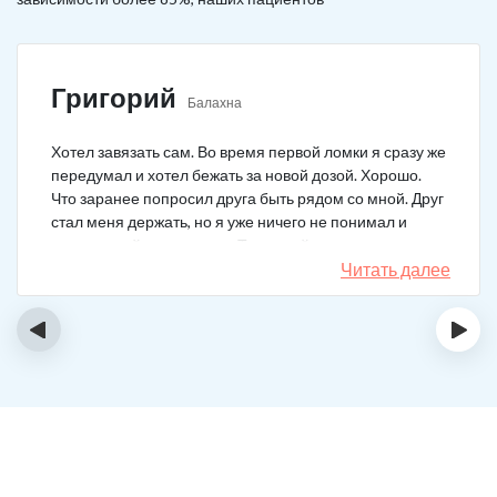
Григорий
Балахна
Хотел завязать сам. Во время первой ломки я сразу же
передумал и хотел бежать за новой дозой. Хорошо.
Что заранее попросил друга быть рядом со мной. Друг
стал меня держать, но я уже ничего не понимал и
начал силой вырываться. Тогда мой товарищ просто
связан меня и позвонил в клинику. На дом приехал
Читать далее
нарколог, мне сделали какую-то капельницу, после
чего я успокоился. Посоветовали приехать в клинику
‹
›
для прохождения курса реабилитации, так я и сделал.
С того дня прошло уже больше двух лет. Уже больше
двух лет как я чист!