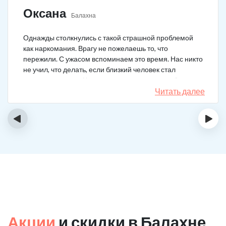
Оксана
Балахна
Однажды столкнулись с такой страшной проблемой
как наркомания. Врагу не пожелаешь то, что
пережили. С ужасом вспоминаем это время. Нас никто
не учил, что делать, если близкий человек стал
наркозависимым. Честно говоря, надежды не было,
думали, что все лечение бесполезно, но решили
Читать далее
попробовать и отправить родственника в клинику на
реабилитацию. Пройдя полный курс лечения он
‹
›
вышел другим человеком. Но всё равно продолжает
работать над собой, ведь побороть тягу к наркотикам
не так-то просто.
Акции
и скидки в Балахне