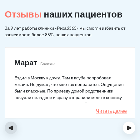
Отзывы
наших пациентов
За 9 лет работы клиники «Рехаб365» мы смогли избавить от
зависимости более 85%, наших пациентов
Марат
Балахна
Ездил в Москву к другу. Там в клубе попробовал
кокаин. Не думал, что мне так понравится. Ощущения
были классные. По приезду домой родственники
почуяли неладное и сразу отправили меня в клинику
после того как я им все рассказал. Прошел курс
лечения, но мысли о коксе не прошли. Сейчас хожу на
Читать далее
курсы анонимных наркоманов, делаю все, чтобы
снова не начать.
‹
›