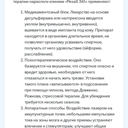
терапии наркологи клиники «Рехаб 365» применяют:
Медикаментозный блок. Лекарство на основе
дисульфирама или налтрексона вводится
уколом (внутримышечно, внутривенно),
вшивается в виде импланта под кожу. Препарат
находится в организме длительное время, не
позволяет организму усваивать спиртное,
получать от него удовольствие (эйфорию,
расслабление).
Психотерапевтическое воздействие. Оно
базируется на внушении, что спиртное опасно и
вредит здоровью, необходимо от него
отказаться и начать жить трезво. Установки
такого плана «записываются» в подсознании
при помощи гипноза, метода Довженко,
Рожнова, стрессовой терапии. Для убеждения
требуется несколько сеансов.
Аппаратные способы. Воздействие лазером на
аккупунктурные точки, небольшими импульсами
тока на зоны мозга и другие приемы устраняют
влечение к стимуляторам, улучшают общее