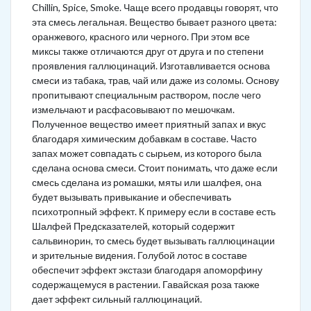
Chillin, Spice, Smoke. Чаще всего продавцы говорят, что
эта смесь легальная. Вещество бывает разного цвета:
оранжевого, красного или черного. При этом все
миксы также отличаются друг от друга и по степени
проявления галлюцинаций. Изготавливается основа
смеси из табака, трав, чай или даже из соломы. Основу
пропитывают специальным раствором, после чего
измельчают и расфасовывают по мешочкам.
Полученное вещество имеет приятный запах и вкус
благодаря химическим добавкам в составе. Часто
запах может совпадать с сырьем, из которого была
сделана основа смеси. Стоит понимать, что даже если
смесь сделана из ромашки, мяты или шалфея, она
будет вызывать привыкание и обеспечивать
психотропный эффект. К примеру если в составе есть
Шалфей Предсказателей, который содержит
сальвинорин, то смесь будет вызывать галлюцинации
и зрительные видения. Голубой лотос в составе
обеспечит эффект экстази благодаря апоморфину
содержащемуся в растении. Гавайская роза также
дает эффект сильный галлюцинаций.