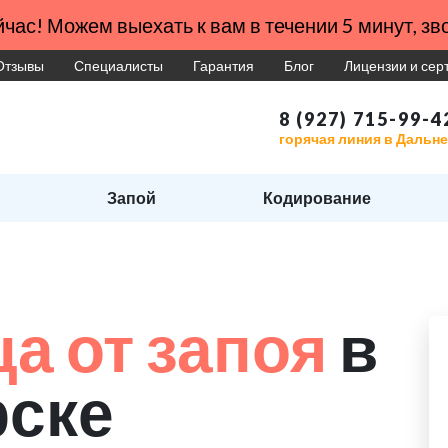
час! Можем выехать к вам в течении 5 минут, зво
Отзывы
Специалисты
Гарантия
Блог
Лицензии и се
8 (927) 715-99-4
горячая линия в Дальн
Запой
Кодирование
а от запоя
в
рске