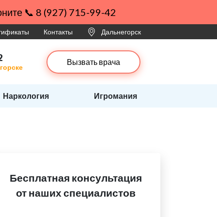
ните 📞 8 (927) 715-99-42
ртификаты
Контакты
Дальнегорск
2
Вызвать врача
егорске
Наркология
Игромания
Бесплатная консультация
от наших специалистов