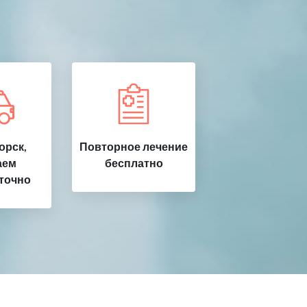
орск,
Повторное лечение
аем
бесплатно
точно