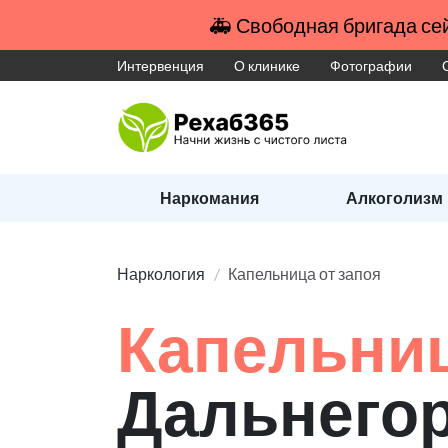
🚑 Свободная бригада сей
Интервенция
О клинике
Фотографии
Наркомания
Алкоголизм
Наркология
Капельница от запоя
Капельниц
Дальнего