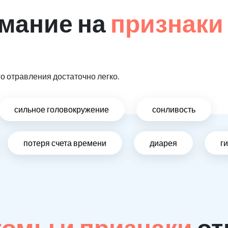
мание на
признаки
и
 отравления достаточно легко.
сильное головокружение
сонливость
потеря счета времени
диарея
г
омы и признаки
от