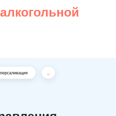
 алкогольной
иперсаливация
...
равления