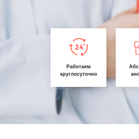
Работаем
Абс
круглосуточно
ан