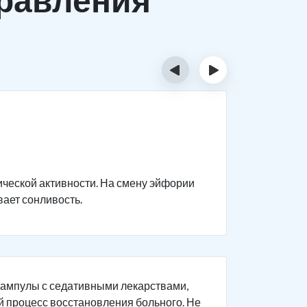
‹
›
Прост
При обычн
комфорт о
ической активности. На смену эйфории
говорит г
вает сонливость.
ухудшение
опьянения
общей сон
 ампулы с седативными лекарствами,
й процесс восстановления больного. Не