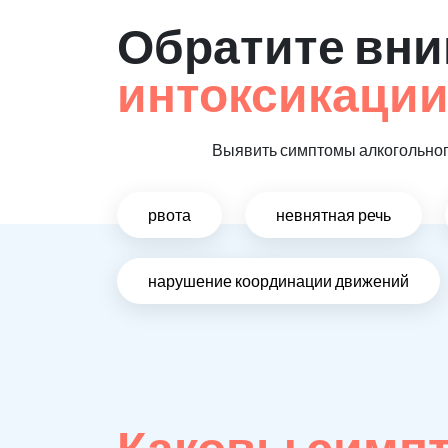
Обратите вни
интоксикаци
Выявить симптомы алкогольного
рвота
невнятная речь
нарушение координации движений
Каковы симпт