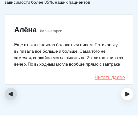
зависимости более 85%, наших пациентов
Алёна
Дальнегорск
Еще в школе начала баловаться пивом. Потихоньку
выпивала все больше и больше. Сама того не
замечая, спокойно могла выпить до 2-х литров пива за
вечер. По выходным могла вообще прямо с завтрака
выпивать. В клинику решила позвонить сама. Прошла
курс и уже год не принимаю алкоголь вообще никакой.
Читать далее
‹
›