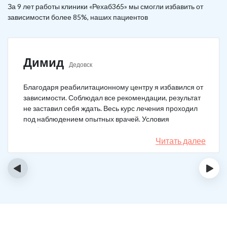
За 9 лет работы клиники «Рехаб365» мы смогли избавить от
зависимости более 85%, наших пациентов
Димид
Дедовск
Благодаря реабилитационному центру я избавился от
зависимости. Соблюдал все рекомендации, результат
не заставил себя ждать. Весь курс лечения проходил
под наблюдением опытных врачей. Условия
пребывания супер комфортные: вкусная еда, уютно,
есть все необходимое для жизни. У меня не возникало
Читать далее
никаких стрессовых ситуаций.
‹
›