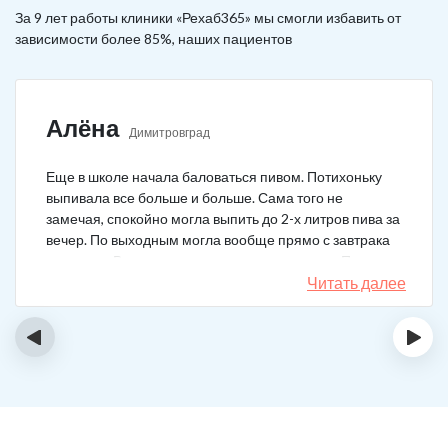
За 9 лет работы клиники «Рехаб365» мы смогли избавить от
зависимости более 85%, наших пациентов
Алёна
Димитровград
Еще в школе начала баловаться пивом. Потихоньку
выпивала все больше и больше. Сама того не
замечая, спокойно могла выпить до 2-х литров пива за
вечер. По выходным могла вообще прямо с завтрака
выпивать. В клинику решила позвонить сама. Прошла
курс и уже год не принимаю алкоголь вообще никакой.
Читать далее
‹
›