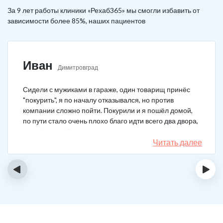
За 9 лет работы клиники «Рехаб365» мы смогли избавить от
зависимости более 85%, наших пациентов
Иван
Димитровград
Сидели с мужиками в гараже, один товарищ принёс
"покурить", я по началу отказывался, но против
компании сложно пойти. Покурили и я пошёл домой,
по пути стало очень плохо благо идти всего два двора,
пришёл домой сразу жену попросил вызвать врача,
чувствовал что точно, что-то не так. Спасибо большое,
Читать далее
что быстро приехали, поставили капельницу и уже
минут через 20-30 капельница начала действовать и
‹
›
меня начало отпускать. После оказалось, что товарищ
угостил нас какой то химической дрянью, мне сразу
показалось, что как то странно выглядит смесь, но
особого значения не придал, а стоило.