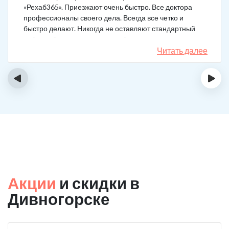
«Рехаб365». Приезжают очень быстро. Все доктора
профессионалы своего дела. Всегда все четко и
быстро делают. Никогда не оставляют стандартный
набор таблеток, а именно подбирают
индивидуальный комплекс под конкретный случай.
Читать далее
Несколько раз делал вызов, и назначения были под
каждую ситуацию разные. А еще скидку говорят
‹
›
сделают за отзыв.
Акции
и скидки в
Дивногорске