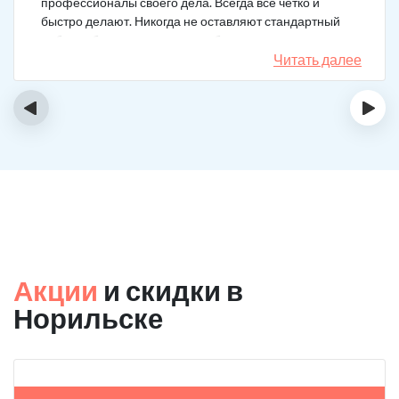
профессионалы своего дела. Всегда все четко и
быстро делают. Никогда не оставляют стандартный
набор таблеток, а именно подбирают
индивидуальный комплекс под конкретный случай.
Читать далее
Несколько раз делал вызов, и назначения были под
каждую ситуацию разные. А еще скидку говорят
‹
›
сделают за отзыв.
Акции
и скидки в
Норильске