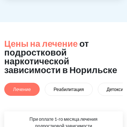
Цены на лечение
от
подростковой
наркотической
зависимости в Норильске
Лечение
Реабилитация
Детоксик
При оплате 1-го месяца лечения
подростковой зависимости