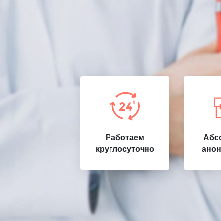
Работаем
Абс
круглосуточно
анон