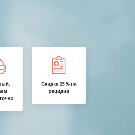
ный,
Скидка 25 % на
аем
рецидив
точно