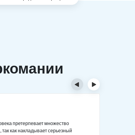
ркомании
‹
›
Причи
ловека претерпевает множество
Существуе
, так как накладывает серьезный