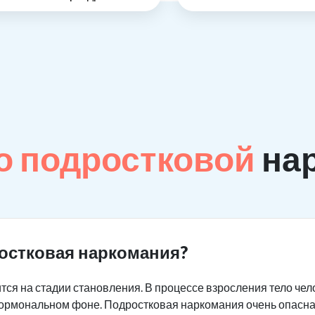
о подростковой
на
остковая наркомания?
тся на стадии становления. В процессе взросления тело че
 гормональном фоне. Подростковая наркомания очень опасна