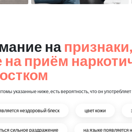
мание на
признаки
на приём наркоти
остком
птомы указанные ниже, есть вероятность, что он употребляе
оявляется нездоровый блеск
цвет кожи
виться сильное раздражение
на языке появляется 