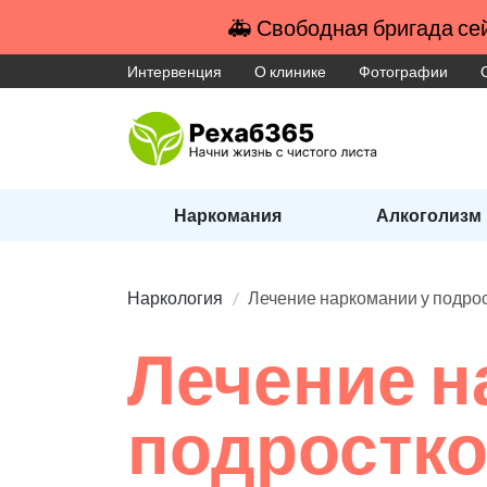
🚑 Свободная бригада сей
Интервенция
О клинике
Фотографии
Наркомания
Алкоголизм
Наркология
Лечение наркомании у подро
Лечение н
подростк