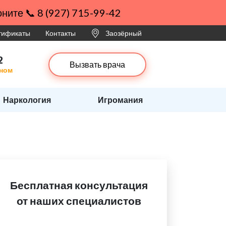
ните 📞 8 (927) 715-99-42
ртификаты
Контакты
Заозёрный
2
Вызвать врача
рном
Наркология
Игромания
Бесплатная консультация
от наших специалистов