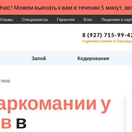
час! Можем выехать к вам в течении 5 минут, зво
Отзывы
Специалисты
Гарантия
Блог
Лицензии и се
8 (927) 715-99-4
горячая линия в Заозе
Запой
Кодирование
стков
аркомании у
ов
в