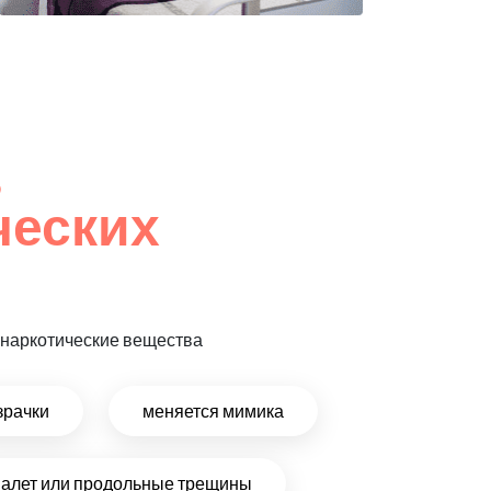
,
ческих
т наркотические вещества
зрачки
меняется мимика
налет или продольные трещины