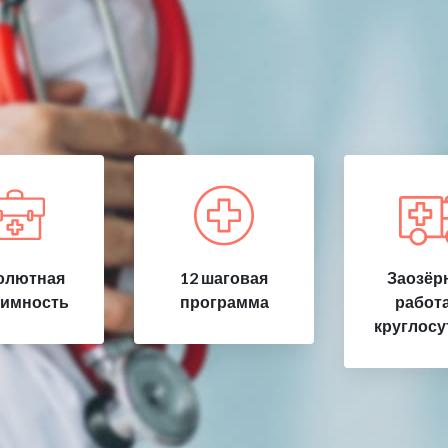
олютная
12 шаговая
Заозёр
имность
программа
работ
круглосу