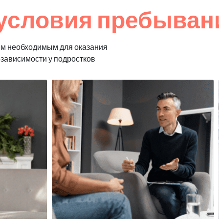
условия пребывани
ем необходимым для оказания
озависимости у подростков