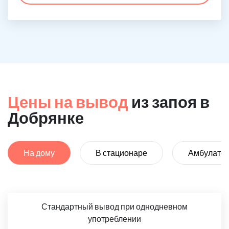
Цены на вывод
из запоя в
Добрянке
На дому
В стационаре
Амбулато
Стандартный вывод при однодневном
употреблении