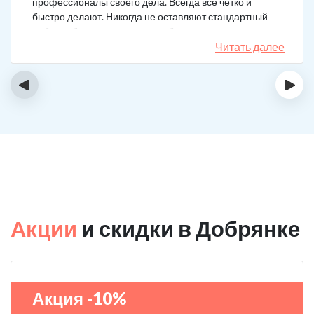
профессионалы своего дела. Всегда все четко и
быстро делают. Никогда не оставляют стандартный
набор таблеток, а именно подбирают
индивидуальный комплекс под конкретный случай.
Читать далее
Несколько раз делал вызов, и назначения были под
каждую ситуацию разные. А еще скидку говорят
‹
›
сделают за отзыв.
Акции
и скидки в Добрянке
Акция -10%