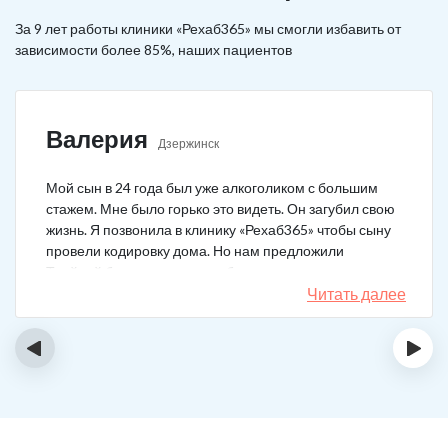
За 9 лет работы клиники «Рехаб365» мы смогли избавить от
зависимости более 85%, наших пациентов
Валерия
Дзержинск
Мой сын в 24 года был уже алкоголиком с большим
стажем. Мне было горько это видеть. Он загубил свою
жизнь. Я позвонила в клинику «Рехаб365» чтобы сыну
провели кодировку дома. Но нам предложили
Тройной блок в клинике, чтобы уж наверняка помогло.
Мы согласились. Вот уже 4 месяца как сын не пьет. На
Читать далее
работу устроился, дома помогает, девушку завел.
Спасибо большое клинике!
‹
›