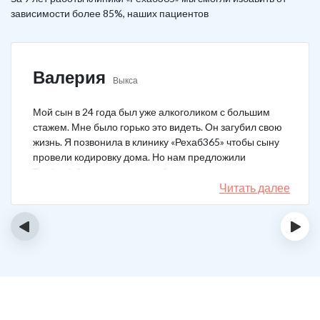
зависимости более 85%, наших пациентов
Валерия
Выкса
Мой сын в 24 года был уже алкоголиком с большим
стажем. Мне было горько это видеть. Он загубил свою
жизнь. Я позвонила в клинику «Рехаб365» чтобы сыну
провели кодировку дома. Но нам предложили
Тройной блок в клинике, чтобы уж наверняка помогло.
Мы согласились. Вот уже 4 месяца как сын не пьет. На
Читать далее
работу устроился, дома помогает, девушку завел.
Спасибо большое клинике!
‹
›