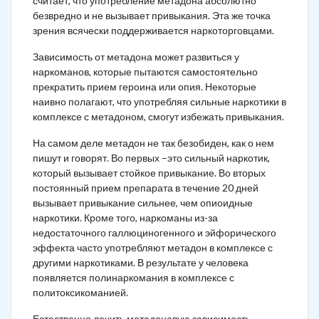
считает, что употребление метадона абсолютно
безвредно и не вызывает привыкания. Эта же точка
зрения всячески поддерживается наркоторговцами.
Зависимость от метадона может развиться у
наркоманов, которые пытаются самостоятельно
прекратить прием героина или опия. Некоторые
наивно полагают, что употребляя сильные наркотики в
комплексе с метадоном, смогут избежать привыкания.
На самом деле метадон не так безобиден, как о нем
пишут и говорят. Во первых –это сильный наркотик,
который вызывает стойкое привыкание. Во вторых
постоянный прием препарата в течение 20 дней
вызывает привыкание сильнее, чем опиоидные
наркотики. Кроме того, наркоманы из-за
недостаточного галлюциногенного и эйфорического
эффекта часто употребляют метадон в комплексе с
другими наркотиками. В результате у человека
появляется полинаркомания в комплексе с
политоксикоманией.
Естественно лечить метадоновую зависимость