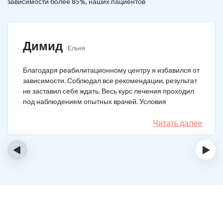
зависимости более 85%, наших пациентов
Димид
Ельня
Благодаря реабилитационному центру я избавился от
зависимости. Соблюдал все рекомендации, результат
не заставил себя ждать. Весь курс лечения проходил
под наблюдением опытных врачей. Условия
пребывания супер комфортные: вкусная еда, уютно,
есть все необходимое для жизни. У меня не возникало
Читать далее
никаких стрессовых ситуаций.
‹
›