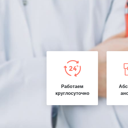
Работаем
Абс
круглосуточно
ан