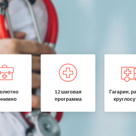
олютно
12 шаговая
Гагарин, р
онимно
программа
круглосу