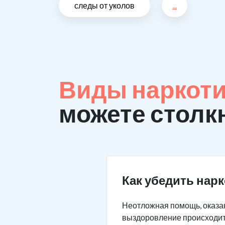
следы от уколов
...
Виды наркоти
можете столк
Как убедить нар
Неотложная помощь, оказан
выздоровление происходит