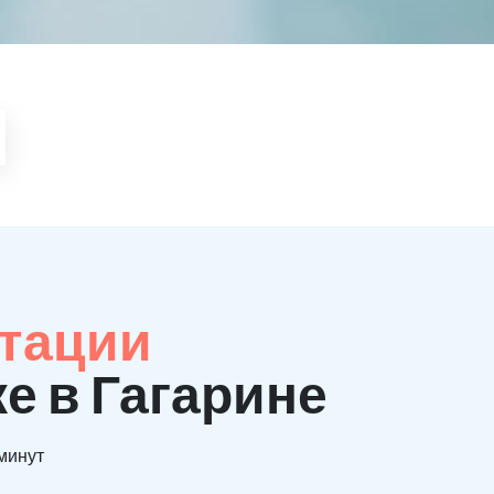
итации
е в Гагарине
 минут