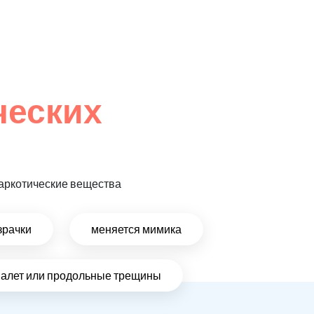
ческих
 наркотические вещества
зрачки
меняется мимика
налет или продольные трещины