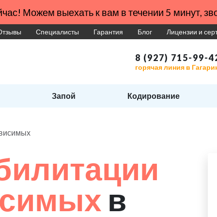
час! Можем выехать к вам в течении 5 минут, зво
Отзывы
Специалисты
Гарантия
Блог
Лицензии и се
8 (927) 715-99-4
горячая линия в Гагари
Запой
Кодирование
ависимых
билитации
исимых
в