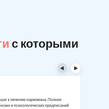
ти
с которыми
‹
›
На ск
шаг к лечению наркомана. Полное
Комплекс 
нских и психологических предписаний
протяжени