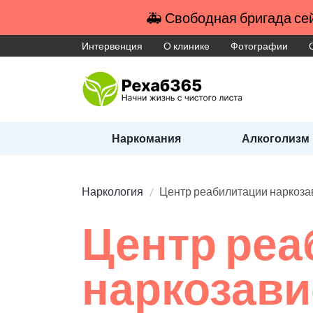
🚑 Свободная бригада сей
Интервенция
О клинике
Фотографии
Наркомания
Алкоголизм
Наркология
Центр реабилитации наркоз
Центр реа
наркозав