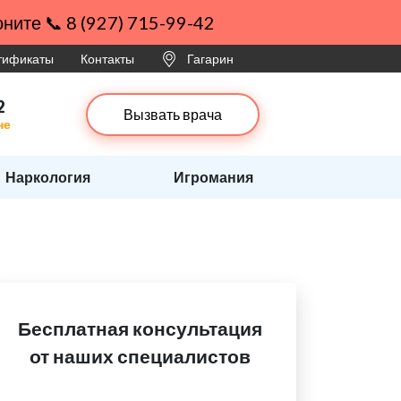
ните 📞 8 (927) 715-99-42
ртификаты
Контакты
Гагарин
2
Вызвать врача
не
Наркология
Игромания
Бесплатная консультация
от наших специалистов