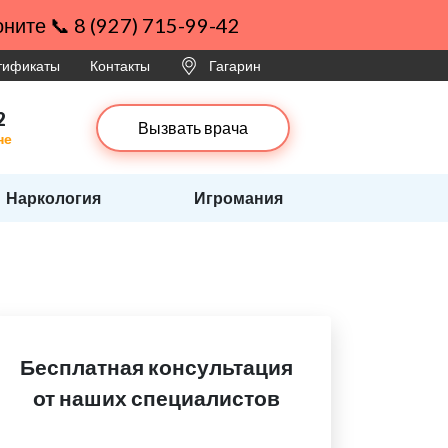
ните 📞 8 (927) 715-99-42
ртификаты
Контакты
Гагарин
2
Вызвать врача
не
Наркология
Игромания
Бесплатная консультация
от наших специалистов