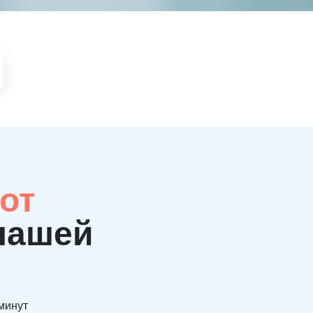
от
нашей
 минут