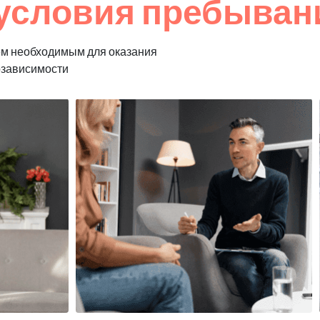
условия пребывани
ем необходимым для оказания
озависимости