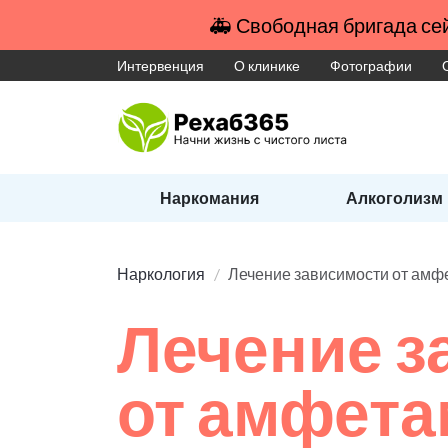
🚑 Свободная бригада сей
Интервенция
О клинике
Фотографии
Наркомания
Алкоголизм
Наркология
Лечение зависимости от амф
Лечение з
от амфет