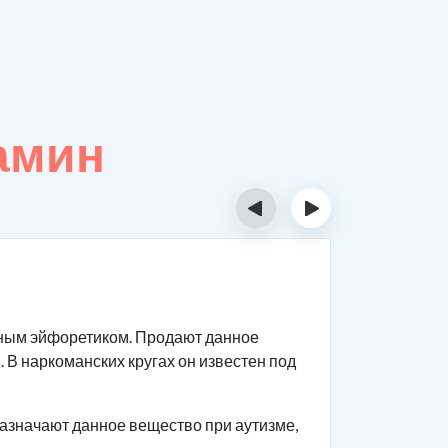
амин
‹
›
Как д
ным эйфоретиком. Продают данное
Данный ви
. В наркоманских кругах он известен под
реагирова
мышцы нап
азначают данное вещество при аутизме,
Человек с