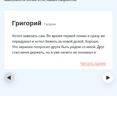
Григорий
Гагарин
Хотел завязать сам. Во время первой ломки я сразу же
передумал и хотел бежать за новой дозой. Хорошо.
Что заранее попросил друга быть рядом со мной. Друг
стал меня держать, но я уже ничего не понимал и
начал силой вырываться. Тогда мой товарищ просто
связан меня и позвонил в клинику. На дом приехал
Читать далее
нарколог, мне сделали какую-то капельницу, после
чего я успокоился. Посоветовали приехать в клинику
‹
›
для прохождения курса реабилитации, так я и сделал.
С того дня прошло уже больше двух лет. Уже больше
двух лет как я чист!