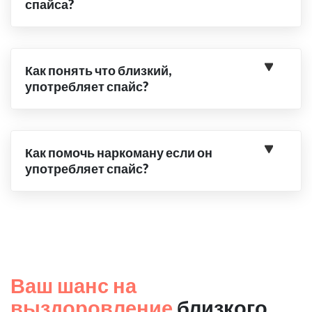
спайса?
Как понять что близкий,
употребляет спайс?
Как помочь наркоману если он
употребляет спайс?
Ваш шанс на
выздоровление
близкого