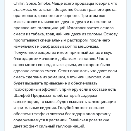
Chillin, Spice, Smoke. Чаще всего продавцы говорят, что
эта смесь легальная. Вещество бывает разного цвета:
оранжевого, красного или черного. При этом все
миксы также отличаются друг от друга и по степени
проявления галлюцинаций. Изготавливается основа
смеси из табака, трав, чай или даже из соломы. Основу
пропитывают специальным раствором, после чего
измельчают и расфасовывают по мешочкам.
Полученное вещество имеет приятный запах и вкус
благодаря химическим добавкам в составе. Часто
запах может совпадать с сырьем, из которого была
сделана основа смеси. Стоит понимать, что даже если
смесь сделана из ромашки, мяты или шалфея, она
будет вызывать привыкание и обеспечивать
психотропный эффект. К примеру если в составе есть
Шалфей Предсказателей, который содержит
сальвинорин, то смесь будет вызывать галлюцинации
и зрительные видения. Голубой лотос в составе
обеспечит эффект экстази благодаря апоморфину
содержащемуся в растении. Гавайская роза также
дает эффект сильный галлюцинаций.