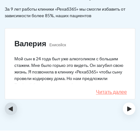
За 9 лет работы клиники «Рехаб365» мы смогли избавить от
зависимости более 85%, наших пациентов
Валерия
Енисейск
Мой сын в 24 года был уже алкоголиком с большим
стажем. Мне было горько это видеть. Он загубил свою
жизнь. Я позвонила в клинику «Рехаб365» чтобы сыну
провели кодировку дома. Но нам предложили
Тройной блок в клинике, чтобы уж наверняка помогло.
Мы согласились. Вот уже 4 месяца как сын не пьет. На
Читать далее
работу устроился, дома помогает, девушку завел.
Спасибо большое клинике!
‹
›