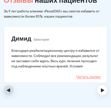
За 9 лет работы клиники «Рехаб365» мы смогли избавить от
зависимости более 85%, наших пациентов
Димид
Евпатория
Благодаря реабилитационному центру я избавился от
зависимости. Соблюдал все рекомендации, результат
не заставил себя ждать. Весь курс лечения проходил
под наблюдением опытных врачей. Условия
пребывания супер комфортные: вкусная еда, уютно,
есть все необходимое для жизни. У меня не возникало
Читать далее
никаких стрессовых ситуаций.
‹
›