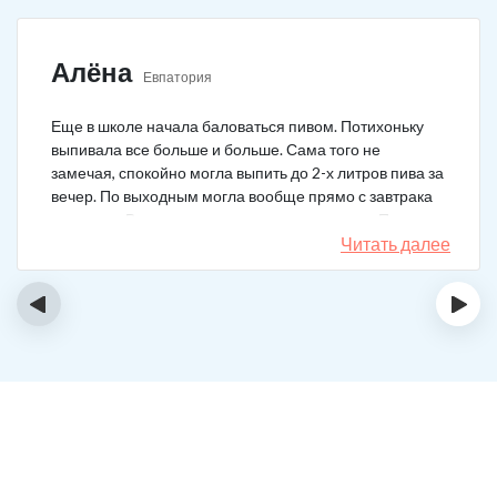
Алёна
Евпатория
Еще в школе начала баловаться пивом. Потихоньку
выпивала все больше и больше. Сама того не
замечая, спокойно могла выпить до 2-х литров пива за
вечер. По выходным могла вообще прямо с завтрака
выпивать. В клинику решила позвонить сама. Прошла
курс и уже год не принимаю алкоголь вообще никакой.
Читать далее
‹
›