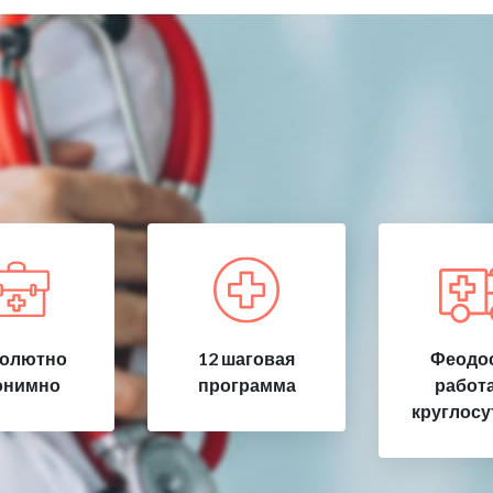
олютно
12 шаговая
Феодос
онимно
программа
работ
круглосу