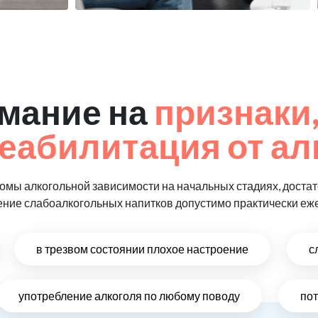
мание на
признаки,
еабилитация от ал
мы алкогольной зависимости на начальных стадиях, достат
ение слабоалкогольных напитков допустимо практически еж
в трезвом состоянии плохое настроение
с
употребление алкоголя по любому поводу
по