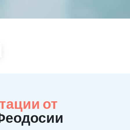
тации от
 Феодосии