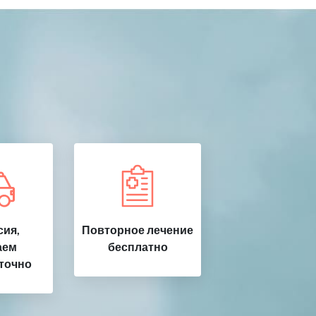
ия,
Повторное лечение
аем
бесплатно
точно