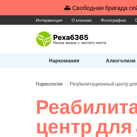
🚑 Свободная бригада сей
Интервенция
О клинике
Фотографии
Наркомания
Алкоголизм
Наркология
Реабилитационный центр для
Реабилит
центр для