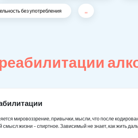
ельность без употребления
...
реабилитации алк
еабилитации
яется мировоззрение, привычки, мысли, что после кодирова
й смысл жизни – спиртное. Зависимый не знает, как жить да