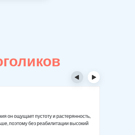
оголиков
‹
›
Особе
ния он ощущает пустоту и растерянность,
Реабилита
льше, поэтому без реабилитации высокий
фактор дл
за алкого