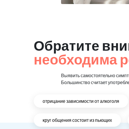
Обратите вни
необходима р
Выявить самостоятельно симпто
Большинство считает употребл
отрицание зависимости от алкоголя
круг общения состоит из пьющих