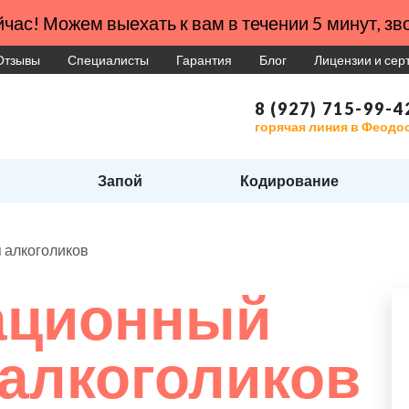
час! Можем выехать к вам в течении 5 минут, зво
Отзывы
Специалисты
Гарантия
Блог
Лицензии и се
8 (927) 715-99-4
горячая линия в Феодо
Запой
Кодирование
 алкоголиков
ационный
 алкоголиков