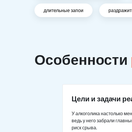
длительные запои
раздражит
Особенности
Цели и задачи р
У алкоголика настолько мен
ведь у него забрали главны
риск срыва.