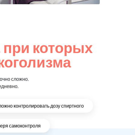
 при которых
коголизма
очно сложно.
едневно.
ложно контролировать дозу спиртного
теря самоконтроля