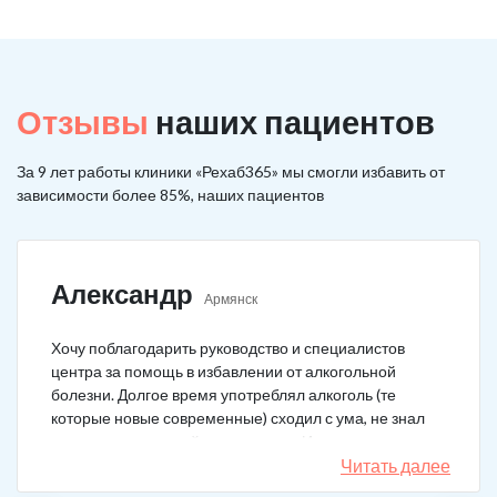
Отзывы
наших пациентов
За 9 лет работы клиники «Рехаб365» мы смогли избавить от
зависимости более 85%, наших пациентов
Александр
Армянск
Хочу поблагодарить руководство и специалистов
центра за помощь в избавлении от алкогольной
болезни. Долгое время употреблял алкоголь (те
которые новые современные) сходил с ума, не знал
куда деться от своей зависимости. Искал тех кто
сможет мне помочь в интернете, позвонил, приехал.
Читать далее
На сегодняшний день не употребляю!