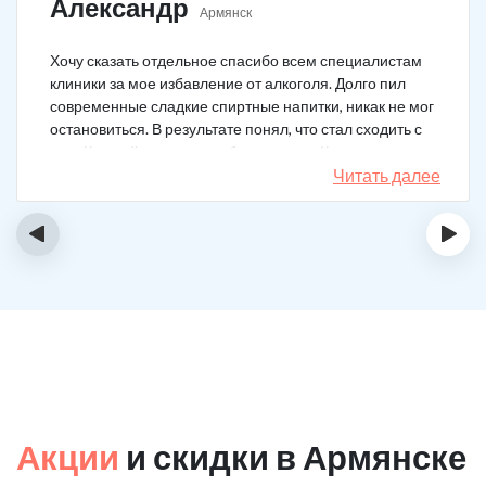
Александр
Армянск
Хочу сказать отдельное спасибо всем специалистам
клиники за мое избавление от алкоголя. Долго пил
современные сладкие спиртные напитки, никак не мог
остановиться. В результате понял, что стал сходить с
ума. Каждый день не мог без выпивки. Когда осознал,
понял, что надо что-то в своей жизни менять. Нашел
Читать далее
телефон клиники в интернете, сразу приехал и
запился на курс реабилитации. Сейчас не пью
‹
›
вообще, и начинать не хочу!
Акции
и скидки в Армянске