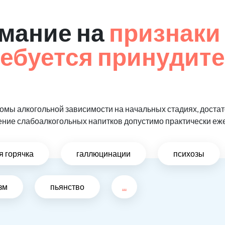
мание на
признаки 
ребуется принудит
мы алкогольной зависимости на начальных стадиях, достат
ение слабоалкогольных напитков допустимо практически еж
я горячка
галлюцинации
психозы
зм
пьянство
...