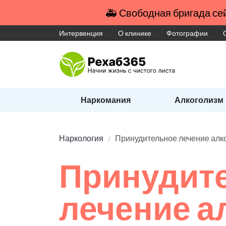
🚑 Свободная бригада сей
Интервенция
О клинике
Фотографии
Наркомания
Алкоголизм
Наркология
Принудительное лечение алк
Принудит
лечение а