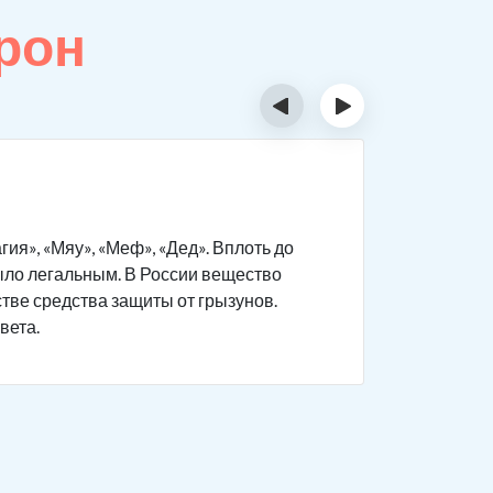
рон
‹
›
Тест 
я», «Мяу», «Меф», «Дед». Вплоть до
Мефедрон 
было легальным. В России вещество
вещества.
стве средства защиты от грызунов.
в домашни
вета.
В лаборат
проверки-
или ногтя