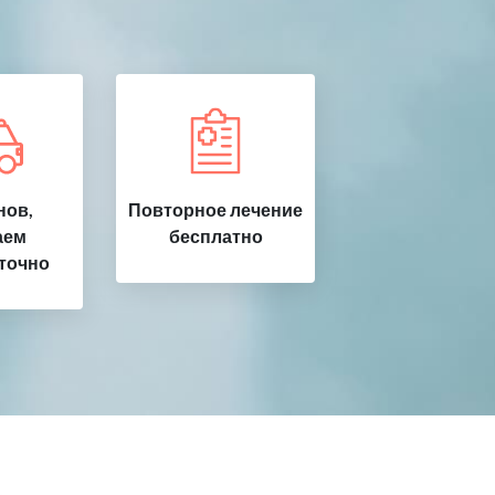
нов,
Повторное лечение
аем
бесплатно
точно