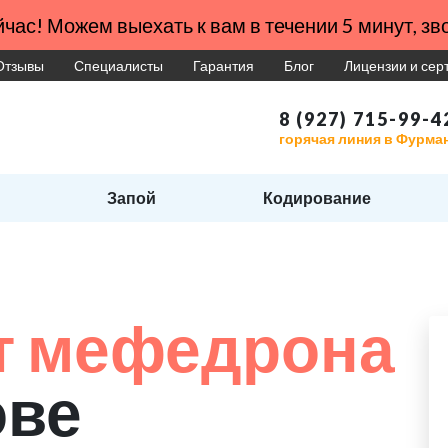
час! Можем выехать к вам в течении 5 минут, зво
Отзывы
Специалисты
Гарантия
Блог
Лицензии и се
8 (927) 715-99-4
горячая линия в Фурма
Запой
Кодирование
т мефедрона
ове