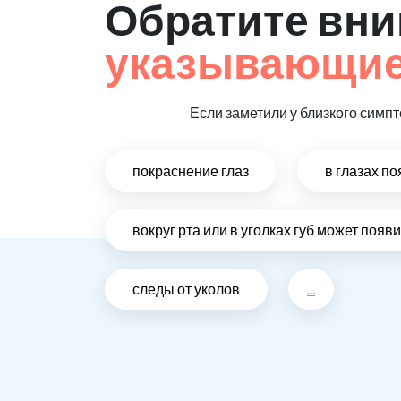
Обратите вни
указывающие
Если заметили у близкого симп
покраснение глаз
в глазах п
вокруг рта или в уголках губ может поя
следы от уколов
...