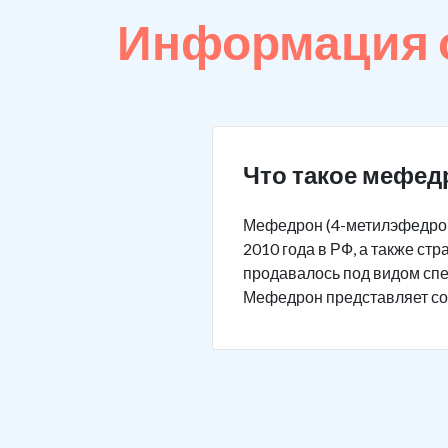
Информация 
Что такое мефед
Мефедрон (4-метилэфедрон,
2010 года в РФ, а также с
продавалось под видом спец
Мефедрон представляет соб