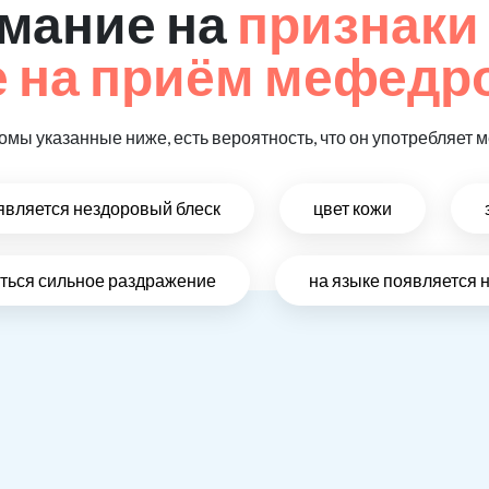
мание на
признаки
 на приём мефедр
томы указанные ниже, есть вероятность, что он употребляет
оявляется нездоровый блеск
цвет кожи
виться сильное раздражение
на языке появляется 