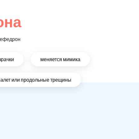
она
 мефедрон
зрачки
меняется мимика
налет или продольные трещины