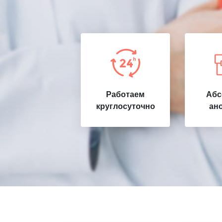
Работаем
Абс
круглосуточно
ан