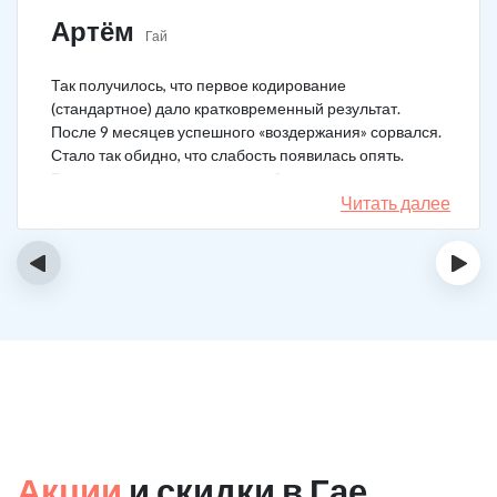
Артём
Гай
Так получилось, что первое кодирование
(стандартное) дало кратковременный результат.
После 9 месяцев успешного «воздержания» сорвался.
Стало так обидно, что слабость появилась опять.
Решил не затягивать, и опять обратился в клинику.
Мне порекомендовали двойной блок. Согласился, и
Читать далее
сейчас не жалею. Уже два года в полной завязке.
Иногда тянет выпить, но обуздать желание вполне
‹
›
возможно.
Акции
и скидки в Гае