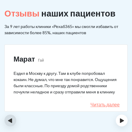
Отзывы
наших пациентов
За 9 лет работы клиники «Рехаб365» мы смогли избавить от
зависимости более 85%, наших пациентов
Марат
Гай
Ездил в Москву к другу. Там в клубе попробовал
кокаин. Не думал, что мне так понравится. Ощущения
были классные. По приезду домой родственники
почуяли неладное и сразу отправили меня в клинику
после того как я им все рассказал. Прошел курс
лечения, но мысли о коксе не прошли. Сейчас хожу на
Читать далее
курсы анонимных наркоманов, делаю все, чтобы
снова не начать.
‹
›