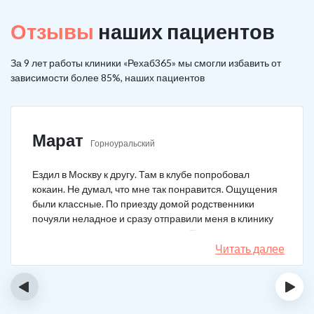
Отзывы
наших пациентов
За 9 лет работы клиники «Рехаб365» мы смогли избавить от
зависимости более 85%, наших пациентов
Марат
Горноуральский
Ездил в Москву к другу. Там в клубе попробовал
кокаин. Не думал, что мне так понравится. Ощущения
были классные. По приезду домой родственники
почуяли неладное и сразу отправили меня в клинику
после того как я им все рассказал. Прошел курс
лечения, но мысли о коксе не прошли. Сейчас хожу на
Читать далее
курсы анонимных наркоманов, делаю все, чтобы
снова не начать.
‹
›