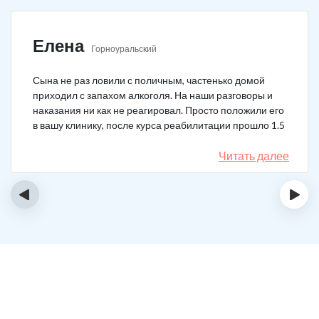
Елена
Горноуральский
Сына не раз ловили с поличным, частенько домой
приходил с запахом алкоголя. На наши разговоры и
наказания ни как не реагировал. Просто положили его
в вашу клинику, после курса реабилитации прошло 1.5
года, до сих пор не пьёт.
Читать далее
‹
›