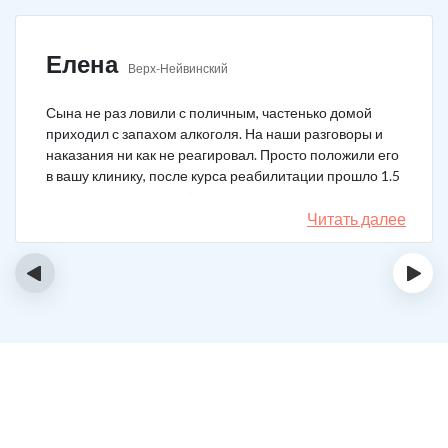
Елена
Верх-Нейвинский
Сына не раз ловили с поличным, частенько домой
приходил с запахом алкоголя. На наши разговоры и
наказания ни как не реагировал. Просто положили его
в вашу клинику, после курса реабилитации прошло 1.5
года, до сих пор не пьёт.
Читать далее
‹
›