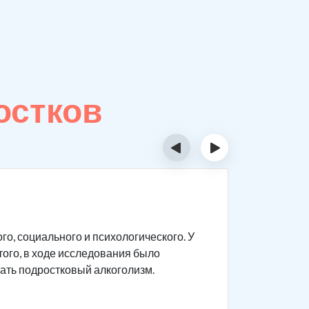
остков
‹
›
Особе
о, социального и психологического. У
Подростки
того, в ходе исследования было
которым в
ать подростковый алкоголизм.
есть така
Опьянение