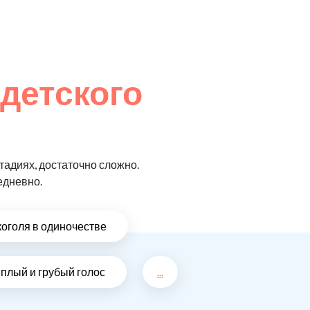
 детского
адиях, достаточно сложно.
едневно.
коголя в одиночестве
плый и грубый голос
...