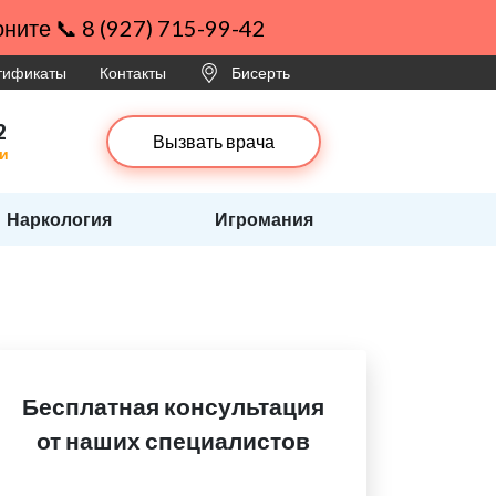
ните 📞 8 (927) 715-99-42
ртификаты
Контакты
Бисерть
2
Вызвать врача
ти
Наркология
Игромания
Бесплатная консультация
от наших специалистов