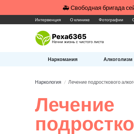
🚑 Свободная бригада сей
Интервенция
О клинике
Фотографии
Наркомания
Алкоголизм
Наркология
Лечение подросткового алко
Лечение
подростко