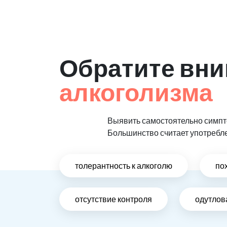
Обратите вни
алкоголизма
Выявить самостоятельно симпто
Большинство считает употребл
толерантность к алкоголю
по
отсутствие контроля
одутлов