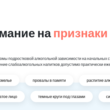
мание на
признаки
мы подростковой алкогольной зависимости на начальных ст
ение слабоалкогольных напитков допустимо практически еж
хмелье
провалы в памяти
распитие ал
атое лицо
темные круги под глазами
си