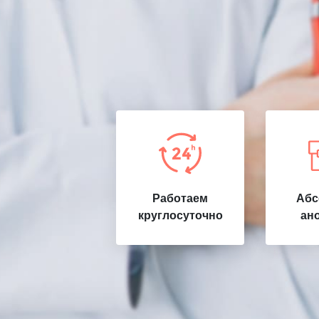
Работаем
Абс
круглосуточно
ан