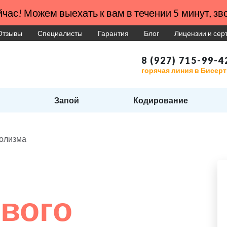
час! Можем выехать к вам в течении 5 минут, зво
Отзывы
Специалисты
Гарантия
Блог
Лицензии и се
8 (927) 715-99-4
горячая линия в Бисер
Запой
Кодирование
голизма
вого