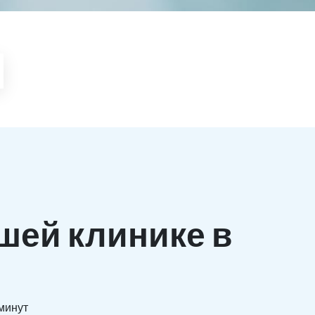
шей клинике в
 минут