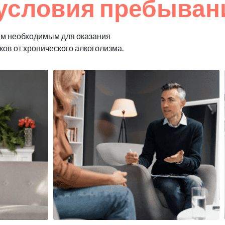
условия пребывани
ем необходимым для оказания
ков от хронического алкоголизма.