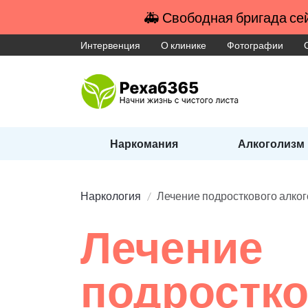
🚑 Свободная бригада сей
Интервенция
О клинике
Фотографии
Наркомания
Алкоголизм
Наркология
Лечение подросткового алко
Лечение
подростко