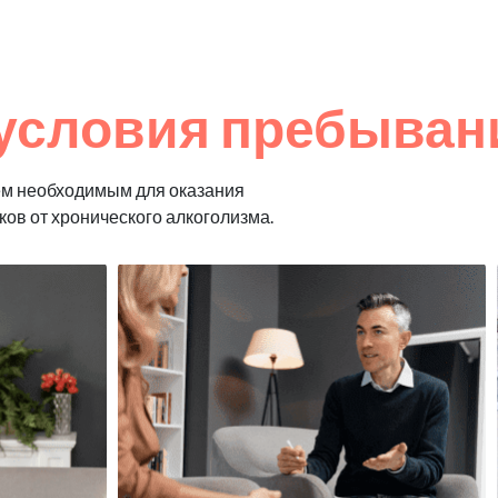
условия пребывани
ем необходимым для оказания
ков от хронического алкоголизма.