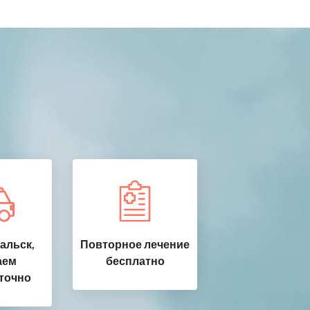
альск,
Повторное лечение
аем
бесплатно
точно