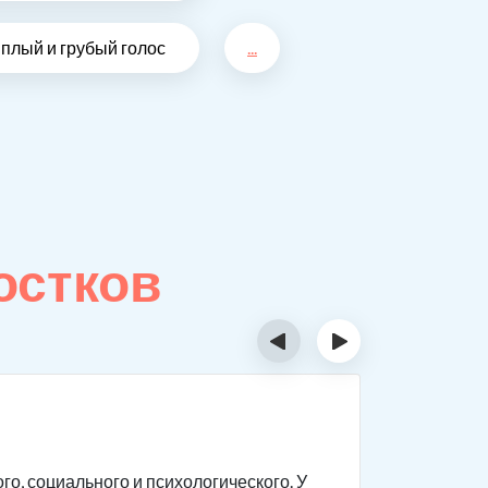
плый и грубый голос
...
остков
‹
›
Особе
о, социального и психологического. У
Подростки