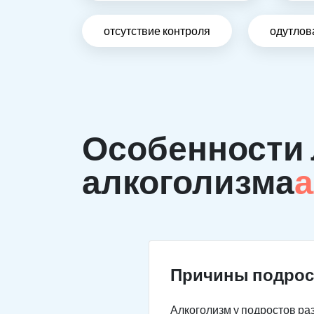
отсутствие контроля
одутлов
Особенности 
алкоголизма
а
Причины подрос
Алкоголизм у подростов раз