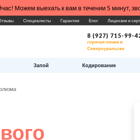
час! Можем выехать к вам в течении 5 минут, зво
Отзывы
Специалисты
Гарантия
Блог
Лицензии и се
8 (927) 715-99-4
горячая линия в
Североуральске
Запой
Кодирование
голизма
вого