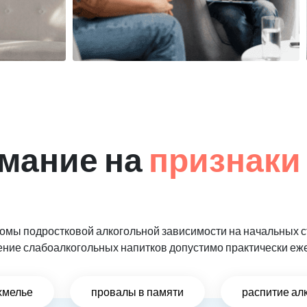
мание на
признаки
мы подростковой алкогольной зависимости на начальных ст
ение слабоалкогольных напитков допустимо практически еж
хмелье
провалы в памяти
распитие ал