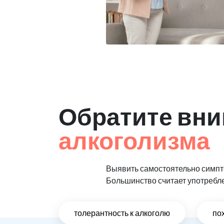
Обратите вни
алкоголизма
Выявить самостоятельно симпто
Большинство считает употребл
толерантность к алкоголю
по