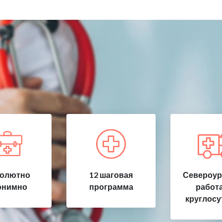
олютно
12 шаговая
Североур
онимно
программа
работ
круглосу