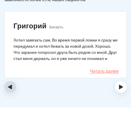
Григорий
Бисерть
Хотел завязать сам. Во время первой ломки я сразу же
передумал и хотел бежать за новой дозой. Хорошо.
Что заранее попросил друга быть рядом со мной. Друг
стал меня держать, но я уже ничего не понимал и
начал силой вырываться. Тогда мой товарищ просто
связан меня и позвонил в клинику. На дом приехал
Читать далее
нарколог, мне сделали какую-то капельницу, после
чего я успокоился. Посоветовали приехать в клинику
‹
›
для прохождения курса реабилитации, так я и сделал.
С того дня прошло уже больше двух лет. Уже больше
двух лет как я чист!