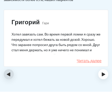
Григорий
Гари
Хотел завязать сам. Во время первой ломки я сразу же
передумал и хотел бежать за новой дозой. Хорошо.
Что заранее попросил друга быть рядом со мной. Друг
стал меня держать, но я уже ничего не понимал и
начал силой вырываться. Тогда мой товарищ просто
связан меня и позвонил в клинику. На дом приехал
Читать далее
нарколог, мне сделали какую-то капельницу, после
чего я успокоился. Посоветовали приехать в клинику
‹
›
для прохождения курса реабилитации, так я и сделал.
С того дня прошло уже больше двух лет. Уже больше
двух лет как я чист!