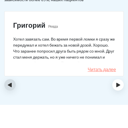
Григорий
Ревда
Хотел завязать сам. Во время первой ломки я сразу же
передумал и хотел бежать за новой дозой. Хорошо.
Что заранее попросил друга быть рядом со мной. Друг
стал меня держать, но я уже ничего не понимал и
начал силой вырываться. Тогда мой товарищ просто
связан меня и позвонил в клинику. На дом приехал
Читать далее
нарколог, мне сделали какую-то капельницу, после
чего я успокоился. Посоветовали приехать в клинику
‹
›
для прохождения курса реабилитации, так я и сделал.
С того дня прошло уже больше двух лет. Уже больше
двух лет как я чист!