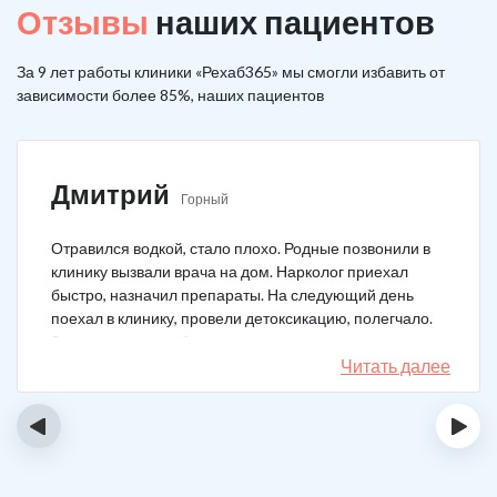
Отзывы
наших пациентов
За 9 лет работы клиники «Рехаб365» мы смогли избавить от
зависимости более 85%, наших пациентов
Дмитрий
Горный
Отравился водкой, стало плохо. Родные позвонили в
клинику вызвали врача на дом. Нарколог приехал
быстро, назначил препараты. На следующий день
поехал в клинику, провели детоксикацию, полегчало.
Записался на реабилитацию, прошел и теперь думаю,
что в рот водку больше не возьму. Так намучался и
Читать далее
испугался.
‹
›