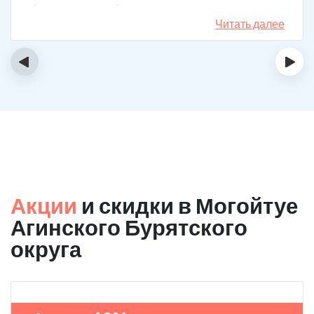
Записался на реабилитацию, прошел и теперь думаю,
что в рот водку больше не возьму. Так намучался и
Читать далее
испугался.
‹
›
Акции
и скидки в Могойтуе
Агинского Бурятского
округа