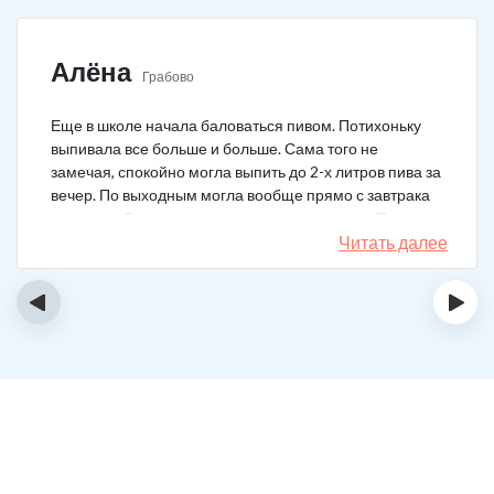
Алёна
Грабово
Еще в школе начала баловаться пивом. Потихоньку
выпивала все больше и больше. Сама того не
замечая, спокойно могла выпить до 2-х литров пива за
вечер. По выходным могла вообще прямо с завтрака
выпивать. В клинику решила позвонить сама. Прошла
курс и уже год не принимаю алкоголь вообще никакой.
Читать далее
‹
›