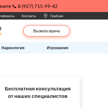
ните 📞 8 (927) 715-99-42
ртификаты
Контакты
Грабово
2
Вызвать врача
во
Наркология
Игромания
Бесплатная консультация
от наших специалистов