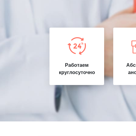
Работаем
Абс
круглосуточно
ан