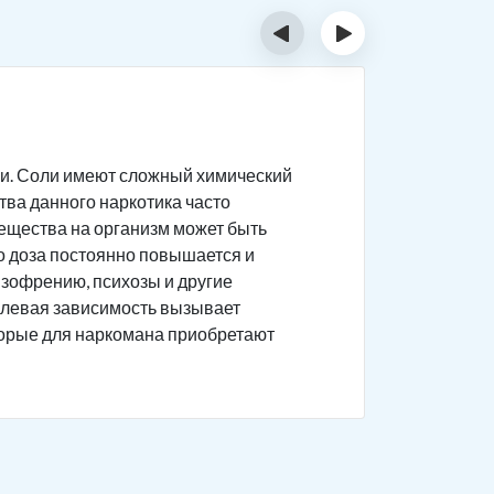
‹
›
Тяжёл
и. Соли имеют сложный химический
Соль силь
ва данного наркотика часто
поврежден
 вещества на организм может быть
Состоя
то доза постоянно повышается и
Появляе
изофрению, психозы и другие
солевая зависимость вызывает
Агресс
торые для наркомана приобретают
пугающ
Нарком
галлюци
Возник
мереща