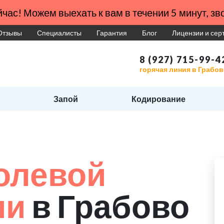
час! Можем выехать к вам в течении 5 минут, зво
Отзывы
Специалисты
Гарантия
Блог
Лицензии и се
8 (927) 715-99-4
горячая линия в Грабо
Запой
Кодирование
и
олевой
ии
в Грабово