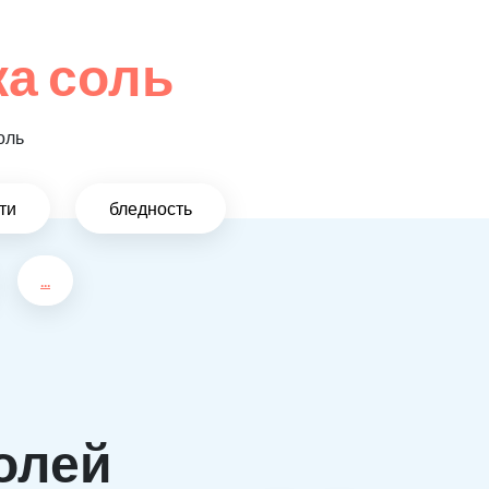
а соль
оль
ти
бледность
...
олей