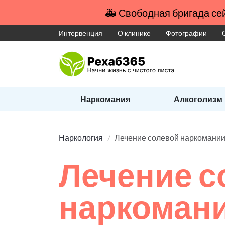
🚑 Свободная бригада сей
Интервенция
О клинике
Фотографии
Наркомания
Алкоголизм
Наркология
Лечение солевой наркомани
Лечение с
наркоман