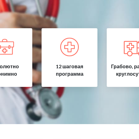
олютно
12 шаговая
Грабово, р
онимно
программа
круглосу