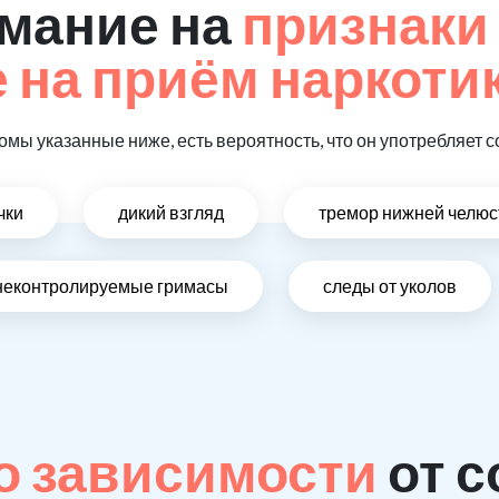
мание на
признаки
на приём наркотик
омы указанные ниже, есть вероятность, что он употребляет с
чки
дикий взгляд
тремор нижней челюс
неконтролируемые гримасы
следы от уколов
о зависимости
от с