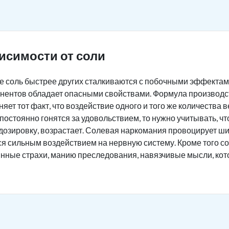
исимости от соли
 соль быстрее других сталкиваются с побочными эффектам
нентов обладает опасными свойствами. Формула производст
яет тот факт, что воздействие одного и того же количества
постоянно гонятся за удовольствием, то нужно учитывать, ч
дозировку, возрастает. Солевая наркомания провоцирует ш
ся сильным воздействием на нервную систему. Кроме того 
инные страхи, манию преследования, навязчивые мысли, ко